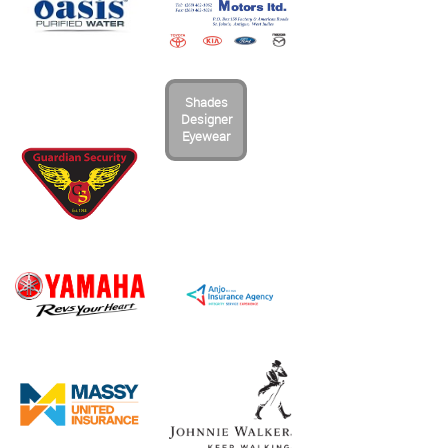
Shades
Designer
Eyewear