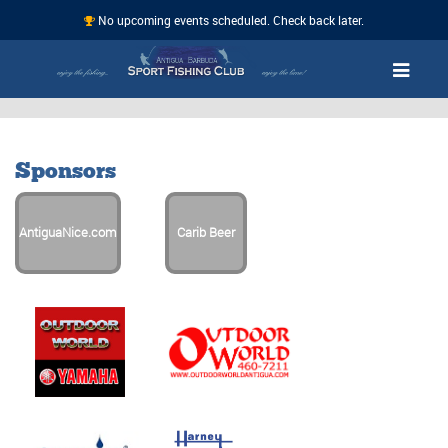
No upcoming events scheduled. Check back later.
Sponsors
AntiguaNice.com
Carib Beer